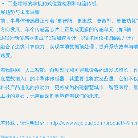
工业领域的非接触式位置检测和电流传感。
发展趋势与未来展望
当前，半导体传感器正朝着
“更智能、更集成、更微型、更低功耗”
的方向发展。单个传感器芯片上正集成更多的传感单元（如9轴
EMS运动传感器集成了3轴加速度计、3轴陀螺仪和3轴磁力计）
并融合了边缘计算能力，实现本地数据预处理，提升系统效率与
应速度。
随着物联网、人工智能、自动驾驶和可穿戴设备的爆发式增长，
为底层数据入口的半导体传感器，其重要性将愈发凸显。它们不
是科技产品进化的推动力，更将成为构建智慧城市、智慧医疗、
慧工业的基石，无声而深刻地塑造着我们的未来。
若转载，请注明出处：http://www.wyjcloud.com/product/49.htm
新时间：2026-08-08 04:31:06