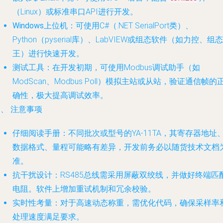
（Linux）或标准串口API进行开发。
Windows上位机
：可使用C#（.NET SerialPort类）、
Python（pyserial库）、LabVIEW或组态软件（如力控、组态
王）进行快速开发。
测试工具
：在开发初期，可使用Modbus调试助手（如
ModScan、Modbus Poll）模拟主站或从站，验证通信帧的
确性，极大提高调试效率。
、 注意事项
仔细阅读手册
：不同批次或型号的YA-11TA，其寄存器地址
数据格式、量程可能略有差异，开发前务必以随货技术文档
准。
抗干扰设计
：RS485总线需采用屏蔽双绞线，并做好终端匹
电阻。软件上增加重试机制和冗余校验。
实时性考量
：对于高速动态称重，需优化代码，确保采样率
处理速度满足要求。