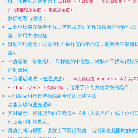
值。转换公式通常为：
工程值 = (原始值 - 零点原始值) * 量
。
/ (满量程原始值 - 零点原始值)
数据处理与滤波
：
工业现场存在噪声干扰，需对采集到的原始数据进行软件滤
波。常用方法包括：
滑动平均滤波
：取最近N个采样值的平均值，能有效平滑随
波动。
中值滤波
：取最近N个采样值的中位数，对脉冲干扰有很好
抑制效果。
一阶滞后滤波（低通滤波）
：
本次输出值 = α <em> 本次采样
，适用于信号变化缓慢的场合。
+ (1-α) </em> 上次输出值
可根据应用场景选择或组合使用上述算法。
功能实现与业务逻辑
：
实时显示
：将处理后的工程值在HMI（人机界面）或上位机
件上实时刷新显示。
阈值判断与报警
：设置上下限报警值，当测量值超限时触发