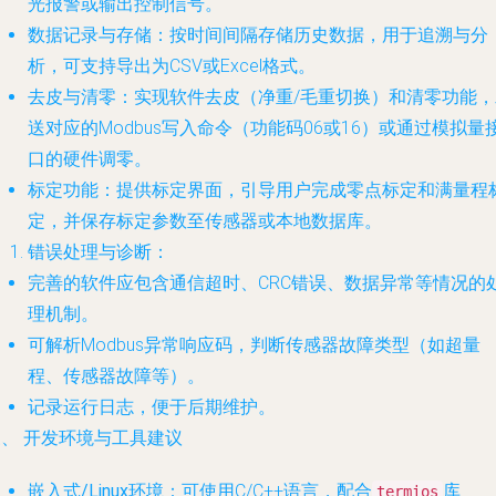
光报警或输出控制信号。
数据记录与存储
：按时间间隔存储历史数据，用于追溯与分
析，可支持导出为CSV或Excel格式。
去皮与清零
：实现软件去皮（净重/毛重切换）和清零功能，
送对应的Modbus写入命令（功能码06或16）或通过模拟量
口的硬件调零。
标定功能
：提供标定界面，引导用户完成零点标定和满量程
定，并保存标定参数至传感器或本地数据库。
错误处理与诊断
：
完善的软件应包含通信超时、CRC错误、数据异常等情况的
理机制。
可解析Modbus异常响应码，判断传感器故障类型（如超量
程、传感器故障等）。
记录运行日志，便于后期维护。
、 开发环境与工具建议
嵌入式/Linux环境
：可使用C/C++语言，配合
库
termios