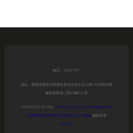
电话：1869130**
地址：陕西省西安市高新区鱼化街办天谷八路156号软件新
城研发基地二期A9幢401室
COPYRIGHT © 2026
WWW.WYJCLOUD.COM
传感器
深圳
市无眼界科技有限公司西安分公司
传感器
版权所有
SITEMAP